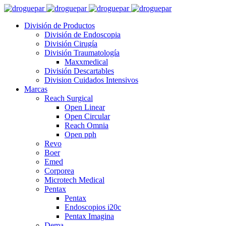
División de Productos
División de Endoscopia
División Cirugía
División Traumatología
Maxxmedical
División Descartables
Division Cuidados Intensivos
Marcas
Reach Surgical
Open Linear
Open Circular
Reach Omnia
Open pph
Revo
Boer
Emed
Corporea
Microtech Medical
Pentax
Pentax
Endoscopios i20c
Pentax Imagina
Dema