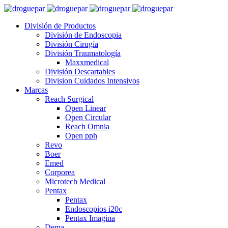
División de Productos
División de Endoscopia
División Cirugía
División Traumatología
Maxxmedical
División Descartables
Division Cuidados Intensivos
Marcas
Reach Surgical
Open Linear
Open Circular
Reach Omnia
Open pph
Revo
Boer
Emed
Corporea
Microtech Medical
Pentax
Pentax
Endoscopios i20c
Pentax Imagina
Dema